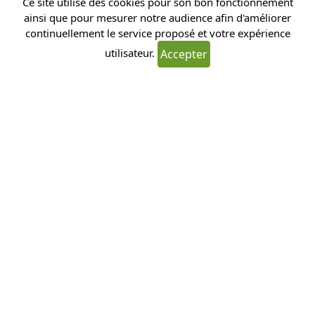
Ce site utilise des cookies pour son bon fonctionnement
ainsi que pour mesurer notre audience afin d'améliorer
continuellement le service proposé et votre expérience
utilisateur.
Accepter
Envoyer
19 bis rue du Bout d'Epinoy, 62490
Tortequesne