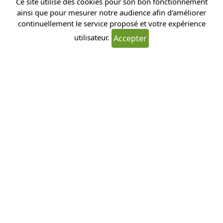
Ce site utilise des cookies pour son bon fonctionnement
ainsi que pour mesurer notre audience afin d'améliorer
continuellement le service proposé et votre expérience
utilisateur.
Accepter
Envoyer
19 bis rue du Bout d'Epinoy, 62490
Tortequesne