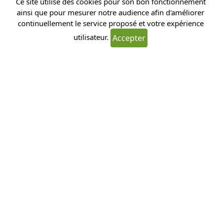
Ce site utilise des cookies pour son bon fonctionnement
ainsi que pour mesurer notre audience afin d'améliorer
continuellement le service proposé et votre expérience
utilisateur.
Accepter
Envoyer
19 bis rue du Bout d'Epinoy, 62490
Tortequesne