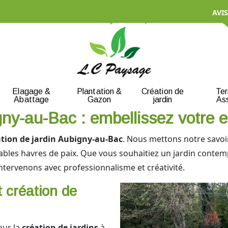
AVIS
Elagage &
Plantation &
Création de
Te
Abattage
Gazon
jardin
As
gny-au-Bac : embellissez votre e
ation de jardin Aubigny-au-Bac
. Nous mettons notre savoir
ables havres de paix. Que vous souhaitiez un jardin contem
ervenons avec professionnalisme et créativité.
création de
our la
création de jardins
à