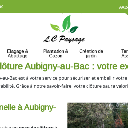
ac
AVIS
Elagage &
Plantation &
Création de
Te
Abattage
Gazon
jardin
As
lôture Aubigny-au-Bac : votre ex
-au-Bac est à votre service pour sécuriser et embellir votr
rabilité. Grâce à notre savoir-faire, votre clôture saura val
nelle à Aubigny-
ertise en
pose de clôture
à