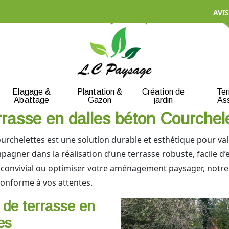
AVIS
Elagage &
Plantation &
Création de
Te
Abattage
Gazon
jardin
As
rrasse en dalles béton Courchel
rchelettes est une solution durable et esthétique pour valo
gner dans la réalisation d’une terrasse robuste, facile d’e
 convivial ou optimiser votre aménagement paysager, notre 
conforme à vos attentes.
e de terrasse en
es