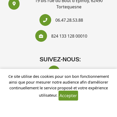
19 bis rue du Bout d'Epinoy, 62490
Tortequesne
06.47.28.53.88
824 133 128 00010
SUIVEZ-NOUS:
Ce site utilise des cookies pour son bon fonctionnement
ainsi que pour mesurer notre audience afin d'améliorer
continuellement le service proposé et votre expérience
utilisateur.
Accepter
Recherches fréquentes
Mentions légales
Gestion des cookies