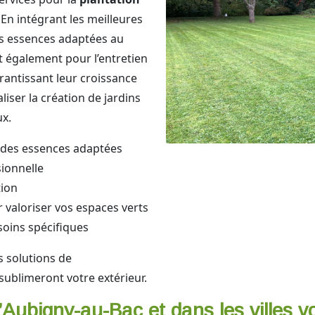
 En intégrant les meilleures
es essences adaptées au
nt également pour l’entretien
rantissant leur croissance
ser la création de jardins
x.
x des essences adaptées
sionnelle
tion
 valoriser vos espaces verts
soins spécifiques
s solutions de
sublimeront votre extérieur.
’Aubigny-au-Bac et dans les villes v