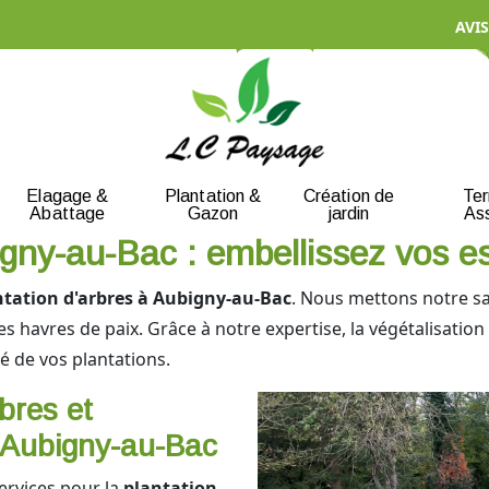
AVIS
Elagage &
Plantation &
Création de
Te
Abattage
Gazon
jardin
As
igny-au-Bac : embellissez vos e
ntation d'arbres à Aubigny-au-Bac
. Nous mettons notre sa
es havres de paix. Grâce à notre expertise, la végétalisation 
té de vos plantations.
bres et
Aubigny-au-Bac
rvices pour la
plantation