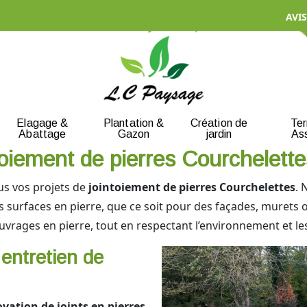
AVIS
Elagage &
Plantation &
Création de
Te
Abattage
Gazon
jardin
As
ntoiement de pierres Courchelette
s vos projets de
jointoiement de pierres Courchelettes
. 
s surfaces en pierre, que ce soit pour des façades, murets o
ouvrages en pierre, tout en respectant l’environnement et les 
 entretien de
vation de joints en pierres