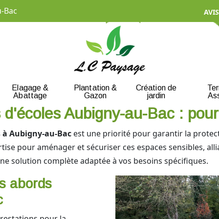
u-Bac
AVIS
Elagage &
Plantation &
Création de
Te
Abattage
Gazon
jardin
As
 d'écoles Aubigny-au-Bac : pourq
s à Aubigny-au-Bac
est une priorité pour garantir la protect
rtise pour aménager et sécuriser ces espaces sensibles, allia
’une solution complète adaptée à vos besoins spécifiques.
s abords
c
estations pour la