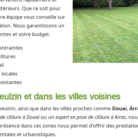
érieurs. Que ce soit pour
re équipe vous conseille sur
llation. Nous garantissons un
entes et votre budget.
ontraintes
lôtures
il
 locales
existantes
lzin et dans les villes voisines
eulzin, ainsi que dans les villes proches comme
Douai
,
Arr
 de clôture à Douai
ou un
expert en pose de clôture à Arras
, no
présence dans ces zones nous permet d'offrir des prestation
ntales et urbanistiques.