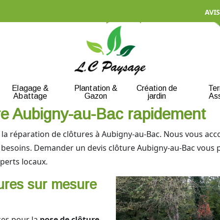
AVIS
Elagage &
Plantation &
Création de
Te
Abattage
Gazon
jardin
As
re Aubigny-au-Bac rapidement
et la réparation de clôtures à Aubigny-au-Bac. Nous vous ac
s besoins. Demander un devis clôture Aubigny-au-Bac vous 
xperts locaux.
tures sur mesure
es pour la
pose de clôture