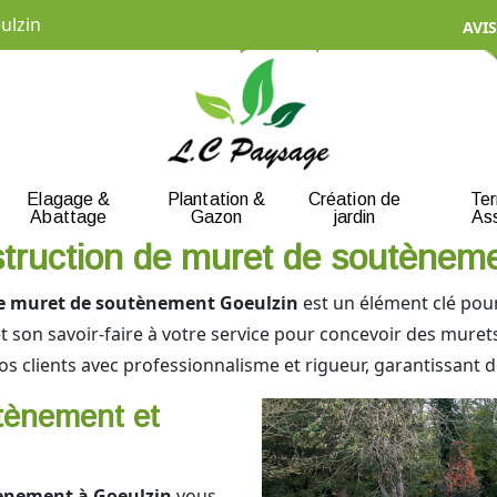
ulzin
AVIS
Elagage &
Plantation &
Création de
Te
Abattage
Gazon
jardin
As
nstruction de muret de soutènem
de muret de soutènement Goeulzin
est un élément clé pour 
t son savoir-faire à votre service pour concevoir des muret
 clients avec professionnalisme et rigueur, garantissant d
tènement et
ènement à Goeulzin
vous