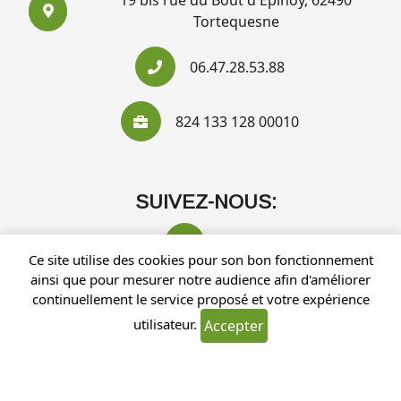
19 bis rue du Bout d'Epinoy, 62490
Tortequesne
06.47.28.53.88
824 133 128 00010
SUIVEZ-NOUS:
Ce site utilise des cookies pour son bon fonctionnement
ainsi que pour mesurer notre audience afin d'améliorer
continuellement le service proposé et votre expérience
utilisateur.
Accepter
Recherches fréquentes
Mentions légales
Gestion des cookies