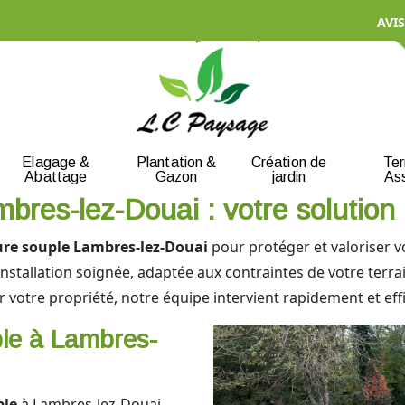
AVIS
Elagage &
Plantation &
Création de
Te
Abattage
Gazon
jardin
As
bres-lez-Douai : votre solutio
ure souple Lambres-lez-Douai
pour protéger et valoriser v
nstallation soignée, adaptée aux contraintes de votre terra
er votre propriété, notre équipe intervient rapidement et ef
uple à Lambres-
ple
à Lambres-lez-Douai