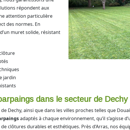
solutions répondent aux
e attention particulière
pect des normes. En
 d’un muret solide, résistant
clôture
ptés
echniques
e jardin
istants
arpaings dans le secteur de Dechy et
r de Dechy, ainsi que dans les villes proches telles que Do
arpaings
adaptés à chaque environnement, qu’il s’agisse d’
de clôtures durables et esthétiques. Près d’Arras, nos équ