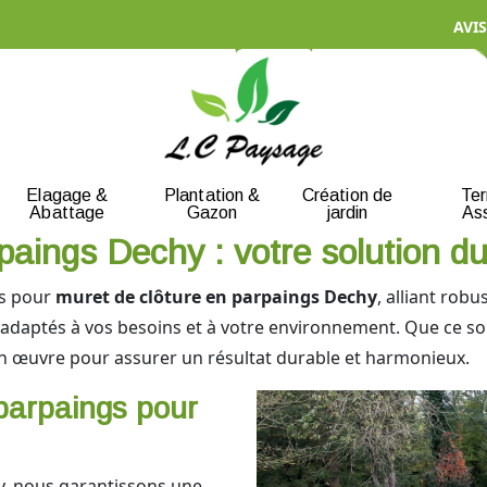
AVIS
Elagage &
Plantation &
Création de
Te
Abattage
Gazon
jardin
As
paings Dechy : votre solution du
ls pour
muret de clôture en parpaings Dechy
, alliant rob
 adaptés à vos besoins et à votre environnement. Que ce soi
en œuvre pour assurer un résultat durable et harmonieux.
parpaings pour
, nous garantissons une