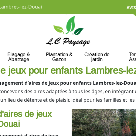
Lambres-lez-Douai
AVIS
Elagage &
Plantation &
Création de
Te
Abattage
Gazon
jardin
As
e jeux pour enfants Lambres-le
agement d'aires de jeux pour enfants Lambres-lez-Doua
concevons des aires adaptées à tous les âges, en intégrant
 lieu de détente et de plaisir, idéal pour les familles et les 
d'aires de jeux
Douai
agement d'aires de jeux
,