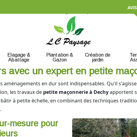
AVIS
Elagage &
Plantation &
Création de
Te
Abattage
Gazon
jardin
As
urs avec un expert en petite ma
, les aménagements en dur sont indispensables. Qu'il s'agisse
ion, les travaux de
petite maçonnerie à Dechy
apportent st
e bâtir à petite échelle, en combinant des techniques tradi
.
ur-mesure pour
ieurs