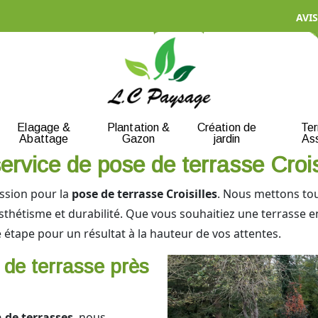
AVIS
Elagage &
Plantation &
Création de
Te
Abattage
Gazon
jardin
As
ervice de pose de terrasse Crois
assion pour la
pose de terrasse Croisilles
. Nous mettons to
t esthétisme et durabilité. Que vous souhaitiez une terrasse 
tape pour un résultat à la hauteur de vos attentes.
e de terrasse près
n de terrasses
, nous