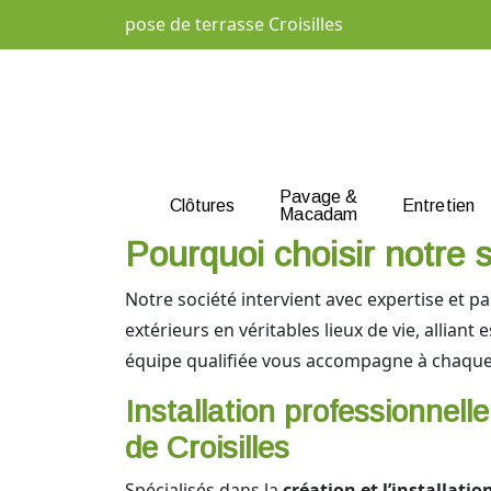
pose de terrasse Croisilles
Pavage &
Clôtures
Entretien
Macadam
Pourquoi choisir notre s
Notre société intervient avec expertise et p
extérieurs en véritables lieux de vie, allian
équipe qualifiée vous accompagne à chaque é
Installation professionnell
de Croisilles
Spécialisés dans la
création et l’installatio