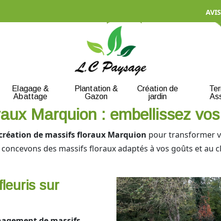
AVIS
Elagage &
Plantation &
Création de
Te
Abattage
Gazon
jardin
As
raux Marquion : embellissez vos
création de massifs floraux Marquion
pour transformer vo
s concevons des massifs floraux adaptés à vos goûts et au cl
euris sur
agement de massifs