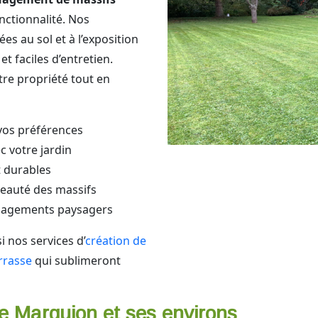
nctionnalité. Nos
es au sol et à l’exposition
 faciles d’entretien.
tre propriété tout en
vos préférences
 votre jardin
t durables
beauté des massifs
énagements paysagers
 nos services d’
création de
rrasse
qui sublimeront
e Marquion et ses environs