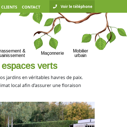
Voir le téléphone
 CLIENTS
CONTACT
rrassement &
Mobilier
Maçonnerie
sainissement
urbain
 espaces verts
s jardins en véritables havres de paix.
imat local afin d’assurer une floraison