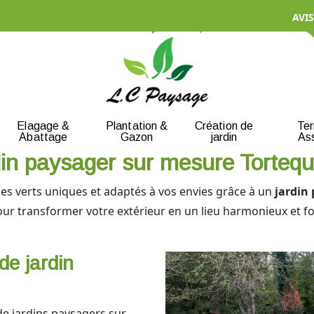
AVIS
Elagage &
Plantation &
Création de
Te
Abattage
Gazon
jardin
As
rdin paysager sur mesure Torteq
es verts uniques et adaptés à vos envies grâce à un
jardin
pour transformer votre extérieur en un lieu harmonieux et f
de jardin
e jardins paysagers sur