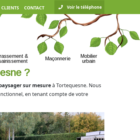
Voir le téléphone
 CLIENTS
CONTACT
rrassement &
Mobilier
Maçonnerie
sainissement
urbain
uesne ?
 paysager sur mesure
à Tortequesne. Nous
onctionnel, en tenant compte de votre