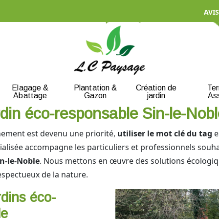
AVIS
Elagage &
Plantation &
Création de
Te
Abattage
Gazon
jardin
As
din éco-responsable Sin-le-Nobl
nement est devenu une priorité,
utiliser le mot clé du tag
e
alisée accompagne les particuliers et professionnels souha
in-le-Noble
. Nous mettons en œuvre des solutions écologique
respectueux de la nature.
rdins éco-
le