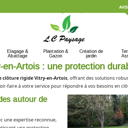
AVIS
Elagage &
Plantation &
Création de
Te
Abattage
Gazon
jardin
As
y-en-Artois : une protection dura
 clôture rigide Vitry-en-Artois
, offrant des solutions robu
-faire à votre service pour répondre à vos besoins en clôtur
ides autour de
c une expertise reconnue,
ntissent une protection