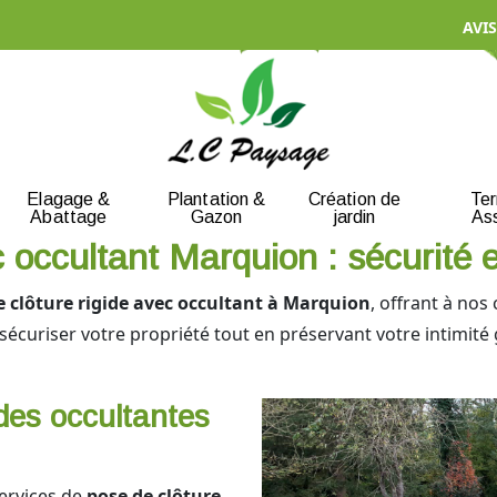
n
AVIS
Elagage &
Plantation &
Création de
Te
Abattage
Gazon
jardin
As
c occultant Marquion : sécurité e
e clôture rigide avec occultant à Marquion
, offrant à nos
uriser votre propriété tout en préservant votre intimité 
ides occultantes
ervices de
pose de clôture