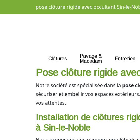
pose clôture rigide avec occultant Sin-le-No
Pavage &
Clôtures
Entretien
Macadam
Pose clôture rigide avec
Notre société est spécialisée dans la
pose cl
sécuriser et embellir vos espaces extérieurs
vos attentes.
Installation de clôtures rig
à Sin-le-Noble
Nous proposons une gamme complète de clô