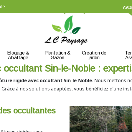
ble
AVIS
Elagage &
Plantation &
Création de
Te
Abattage
Gazon
jardin
As
 occultant Sin-le-Noble : experti
ôture rigide avec occultant Sin-le-Noble
. Nous mettons not
. Grâce à nos solutions adaptées, vous bénéficiez d’une ins
ides occultantes
tures rigides avec