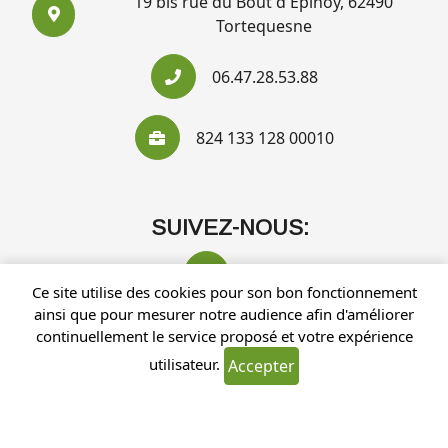
19 bis rue du Bout d'Epinoy, 62490
Tortequesne
06.47.28.53.88
824 133 128 00010
SUIVEZ-NOUS:
Ce site utilise des cookies pour son bon fonctionnement
ainsi que pour mesurer notre audience afin d'améliorer
continuellement le service proposé et votre expérience
utilisateur.
Accepter
Recherches fréquentes
Mentions légales
Gestion des cookies