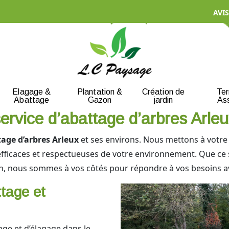
AVIS
Elagage &
Plantation &
Création de
Te
Abattage
Gazon
jardin
As
service d’abattage d’arbres Arle
age d’arbres Arleux
et ses environs. Nous mettons à votre 
efficaces et respectueuses de votre environnement. Que ce
, nous sommes à vos côtés pour répondre à vos besoins ave
tage et
ge et d’élagage dans le