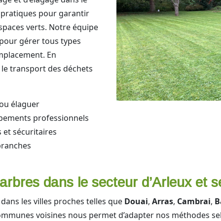
s pratiques pour garantir
espaces verts. Notre équipe
 pour gérer tous types
 emplacement. En
le transport des déchets
 ou élaguer
ipements professionnels
et sécuritaires
branches
’arbres dans le secteur d’Arleux et s
dans les villes proches telles que
Douai
,
Arras
,
Cambrai
,
B
ommunes voisines nous permet d’adapter nos méthodes selon