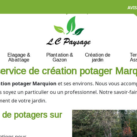
AVIS
Elagage &
Plantation &
Création de
Te
Abattage
Gazon
jardin
As
service de création potager Mar
ation potager Marquion
et ses environs. Nous vous accomp
soyez un particulier ou un professionnel. Notre savoir-fair
ment de votre jardin.
 de potagers sur
ations pour