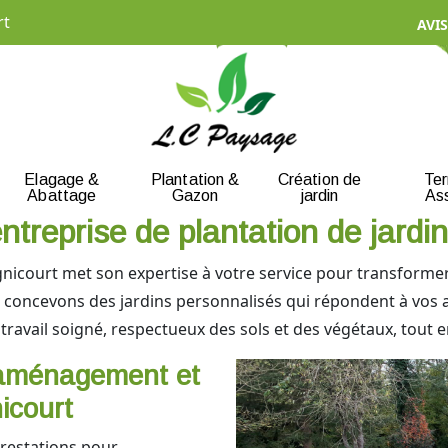
rt
AVIS
Elagage &
Plantation &
Création de
Te
Abattage
Gazon
jardin
As
ntreprise de plantation de jardi
gnicourt met son expertise à votre service pour transformer
s concevons des jardins personnalisés qui répondent à vos 
n travail soigné, respectueux des sols et des végétaux, tout e
’aménagement et
icourt
estations pour