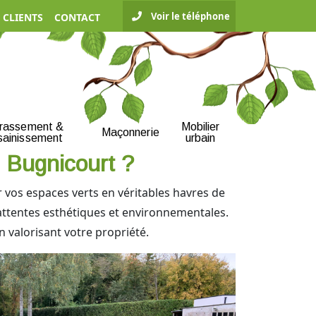
Voir le téléphone
 CLIENTS
CONTACT
rrassement &
Mobilier
Maçonnerie
sainissement
urbain
n Bugnicourt ?
 vos espaces verts en véritables havres de
attentes esthétiques et environnementales.
n valorisant votre propriété.