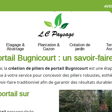
AVIS
Elagage &
Plantation &
Création de
Te
Abattage
Gazon
jardin
As
rtail Bugnicourt : un savoir-faire
r, la
création de piliers de portail Bugnicourt
est une étap
e à votre service pour concevoir des piliers robustes, esthét
ir-faire traditionnel afin de garantir des résultats durabl
ortail sur
tail
personnalisée,